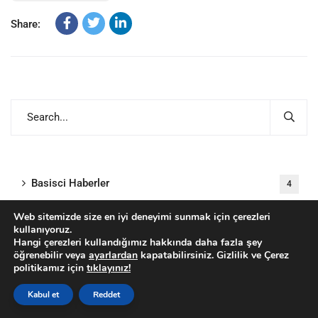
Share:
Basisci Haberler
4
Web sitemizde size en iyi deneyimi sunmak için çerezleri
Basisci Püf Noktaları
2
kullanıyoruz.
Hangi çerezleri kullandığımız hakkında daha fazla şey
öğrenebilir veya
ayarlardan
kapatabilirsiniz. Gizlilik ve Çerez
İçgörüler
45
politikamız için
tıklayınız!
Kabul et
Reddet
S/4HANA Greenfield Projelerinde