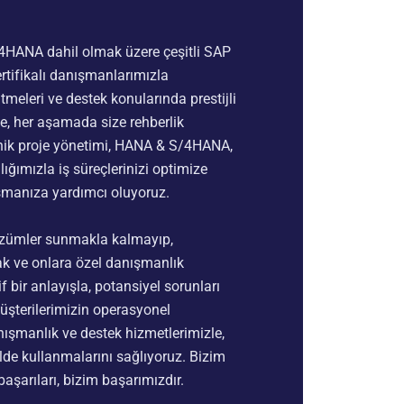
4HANA dahil olmak üzere çeşitli SAP
ertifikalı danışmanlarımızla
meleri ve destek konularında prestijli
, her aşamada size rehberlik
knik proje yönetimi, HANA & S/4HANA,
ğımızla iş süreçlerinizi optimize
aşmanıza yardımcı oluyoruz.
çözümler sunmakla kalmayıp,
ak ve onlara özel danışmanlık
 bir anlayışla, potansiyel sorunları
üşterilerimizin operasyonel
anışmanlık ve destek hizmetlerimizle,
ilde kullanmalarını sağlıyoruz. Bizim
 başarıları, bizim başarımızdır.