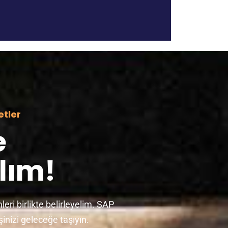
etler
e
lım!
eri birlikte belirleyelim. SAP
şinizi geleceğe taşıyın.