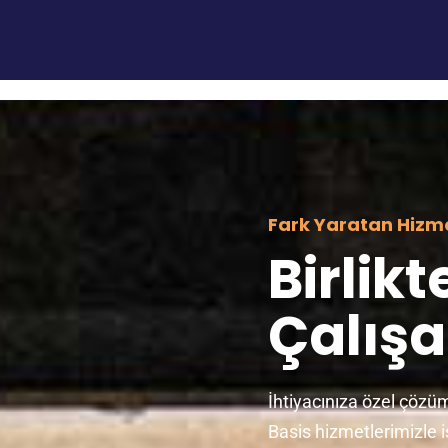
Fark Yaratan Hizm
Birlikt
Çalışa
İhtiyacınıza özel çözüml
Basis hizmetlerimizle i