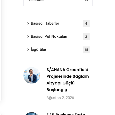
Basisci Haberler
4
Basisci Püf Noktaları
2
İçgörüler
45
S/4HANA Greenfield
Projelerinde Sağlam
Altyapı Güçlü
Başlangıç
Ağustos 2, 2026
SAP Business Data