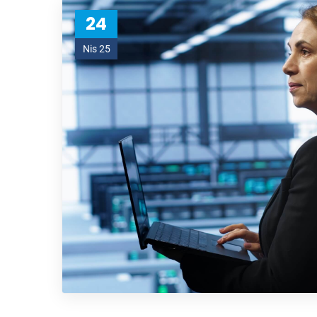
24
Nis 25