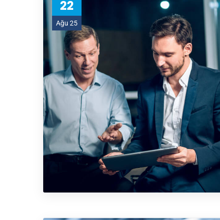
22
Ağu 25