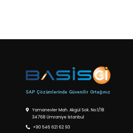
SAP Çözümlerinde Güvenilir Ortağınız
Yamanevler Mah. Akgül Sok. No:1/18
34768 Ümraniye İstanbul
+90 546 621 62 93