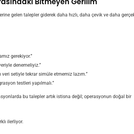
i Arasındaki Bitmeyen Gerilim
erine gelen talepler giderek daha hızlı, daha çevik ve daha gerçe
amız gerekiyor.”
eriyle denemeliyiz.”
 veri setiyle tekrar simüle etmemiz lazım.”
syon testleri yapılmalı.”
syonlarda bu talepler artık istisna değil; operasyonun doğal bir
ı ilerliyor.