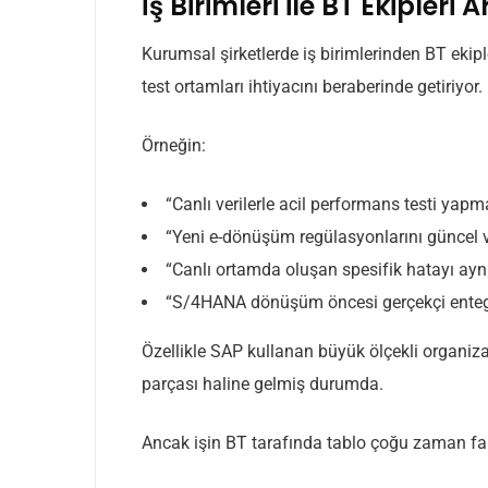
İş Birimleri ile BT Ekipler
Kurumsal şirketlerde iş birimlerinden BT ekipl
test ortamları ihtiyacını beraberinde getiriyor.
Örneğin:
“Canlı verilerle acil performans testi yapm
“Yeni e-dönüşüm regülasyonlarını güncel v
“Canlı ortamda oluşan spesifik hatayı aynı
“S/4HANA dönüşüm öncesi gerçekçi entegra
Özellikle SAP kullanan büyük ölçekli organiza
parçası haline gelmiş durumda.
Ancak işin BT tarafında tablo çoğu zaman farkl