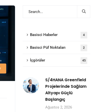
Basisci Haberler
4
Basisci Püf Noktaları
2
İçgörüler
45
r
S/4HANA Greenfield
Projelerinde Sağlam
Altyapı Güçlü
Başlangıç
Ağustos 2, 2026